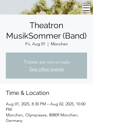
Theatron
MusikSommer (Band)
Fri, Aug 01
  |  
München
Tickets are not on sale
See other events
Time & Location
Aug 01, 2025, 8:30 PM – Aug 02, 2025, 10:00
PM
München, Olympiasee, 80809 München,
Germany